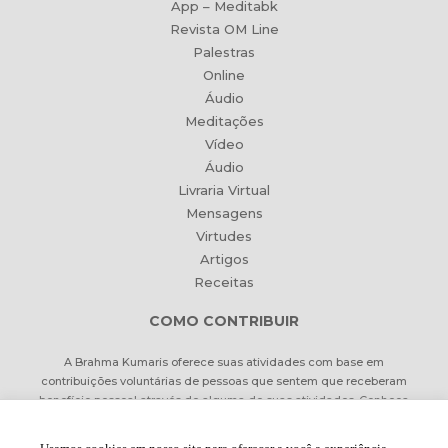
App – Meditabk
Revista OM Line
Palestras
Online
Áudio
Meditações
Vídeo
Áudio
Livraria Virtual
Mensagens
Virtudes
Artigos
Receitas
COMO CONTRIBUIR
A Brahma Kumaris oferece suas atividades com base em
contribuições voluntárias de pessoas que sentem que receberam
benefício pessoal através de alguma de suas atividades. Conheça
formas de contribuir Online ou pessoalmente.