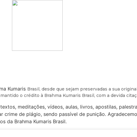
s e Contatos
Downloads
Publicações
Contato
hma Kumaris
Brasil, desde que sejam preservadas a sua original
 mantido o
crédito à Brahma Kumaris Brasil, com a devida citaç
textos, meditações, vídeos, aulas, livros, apostilas, pales
ar crime de plágio, sendo passível de punição. Agradecem
s da Brahma Kumaris Brasil.