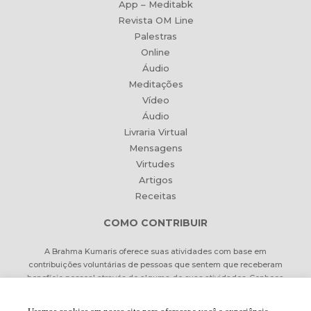
App – Meditabk
Revista OM Line
Palestras
Online
Áudio
Meditações
Vídeo
Áudio
Livraria Virtual
Mensagens
Virtudes
Artigos
Receitas
COMO CONTRIBUIR
A Brahma Kumaris oferece suas atividades com base em
contribuições voluntárias de pessoas que sentem que receberam
benefício pessoal através de alguma de suas atividades. Conheça
formas de contribuir Online ou pessoalmente.