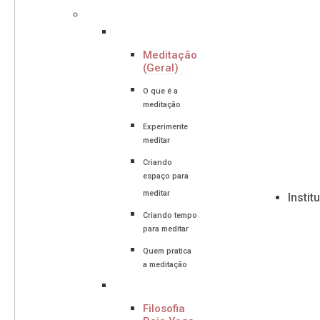
Meditação
(Geral)
O que é a
meditação
Experimente
meditar
Criando
espaço para
meditar
Instit
Criando tempo
para meditar
Quem pratica
a meditação
Filosofia