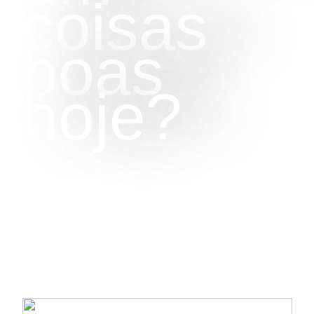
coisas
boas
hoje?