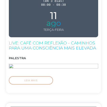
(
em 3 dias
)
08:00
-
08:30
11
ago
TERÇA-FEIRA
LIVE: CAFÉ COM REFLEXÃO - CAMINHOS
PARA UMA CONSCIÊNCIA MAIS ELEVADA
PALESTRA
LEIA MAIS