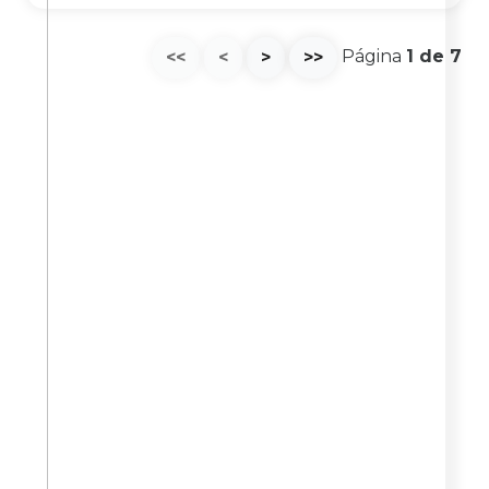
Página
1
de
7
<<
<
>
>>
Livraria
Virtual
A Editora Brahma Kumaris é um braço da Brahma
Kumaris no Brasil e conta com diversos títulos sobre
qualidade de vida, meditação, autogestão, liderança,
virtudes e inspirações, valores na educação, além de
CDs, DVDs, jogos educativos, camisetas, dentre