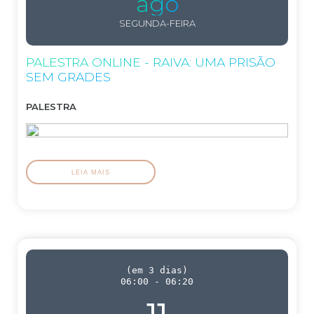
ago
SEGUNDA-FEIRA
PALESTRA ONLINE - RAIVA: UMA PRISÃO
SEM GRADES
PALESTRA
LEIA MAIS
(
em 3 dias
)
06:00
-
06:20
11