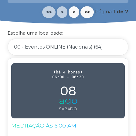
Página
1
de
7
<<
<
>
>>
Escolha uma localidade
:
(
há 4 horas
)
06:00
-
06:20
08
ago
SÁBADO
MEDITAÇÃO ÀS 6:00 AM