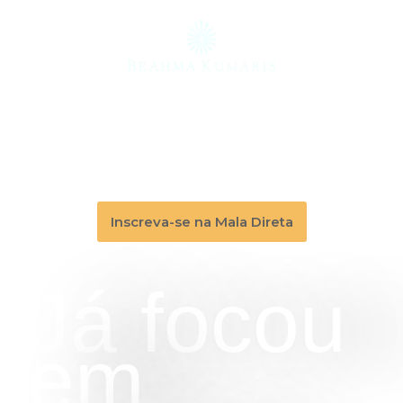
Inscreva-se na Mala Direta
Já focou
em