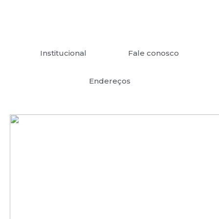
sedes nas principais capitais e em cidades do
interior.
Institucional
Fale conosco
Endereços