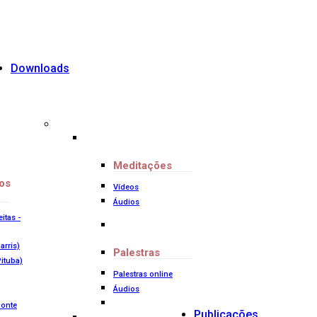
Downloads
Meditações
os
Vídeos
Áudios
itas -
arris)
Palestras
Pituba)
Palestras online
Áudios
zonte
Publicações