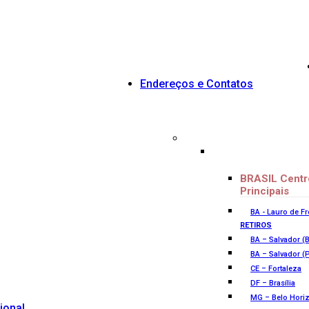
Endereços e Contatos
BRASIL Centr
Principais
BA - Lauro de Fre
RETIROS
BA – Salvador (B
BA – Salvador (
CE – Fortaleza
DF – Brasília
MG – Belo Hori
cional