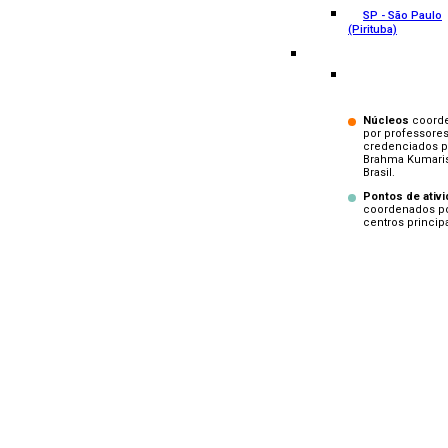
SP - São Paulo
(Pirituba)
Núcleos
coord
por professore
credenciados p
Brahma Kumari
Brasil.
Pontos de ativ
coordenados p
centros principa