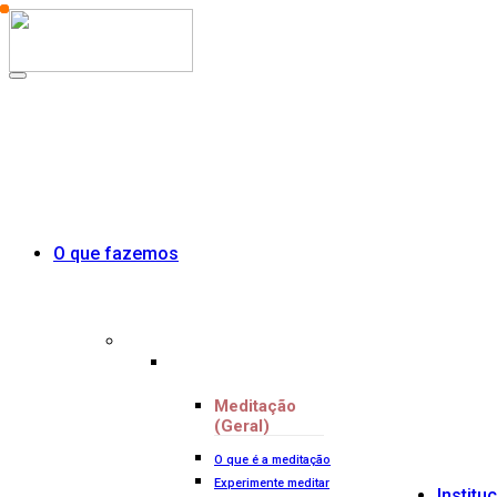
O que fazemos
Meditação
(Geral)
O que é a meditação
Experimente meditar
Institu