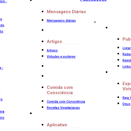
ipó -
Mensagens Diárias
re
Mensagens diárias
ldo
lis
Pub
Artigos
Livrar
Artigos
Redes
Virtudes e poderes
Revis
Link
a -
Exp
Comida com
Virt
Consciência
Raja 
ro
Comida com Consciência
Deus
Receitas Vegetarianas
ira
iro
Aplicativo