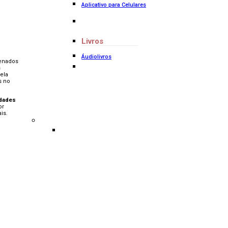
Aplicativo para Celulares
Livros
Áudiolivros
enados
s
ela
s no
idades
or
is.