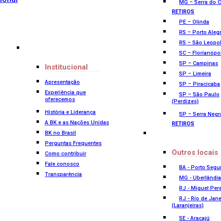
MG – Serra do C
RETIROS
PE – Olinda
RS – Porto Aleg
RS – São Leopo
SC – Florianópo
SP – Campinas
Institucional
SP – Limeira
Apresentação
SP – Piracicaba
Experiência que
SP – São Paulo
oferecemos
(Perdizes)
História e Liderança
SP – Serra Negr
A BK e as Nações Unidas
RETIROS
BK no Brasil
Perguntas Frequentes
Outros locais
Como contribuir
Fale conosco
BA - Porto Segu
Transparência
MG - Uberlândia
RJ - Miguel Pere
RJ - Rio de Jane
(Laranjeiras)
SE - Aracajú