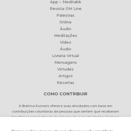
App – Meditabk
Revista OM Line
Palestras
Online
Áudio
Meditações
Vídeo
Áudio
Livraria Virtual
Mensagens
Virtudes
Artigos
Receitas
COMO CONTRIBUIR
A Brahma Kumaris oferece suas atividades com base em
contribuições voluntárias de pessoas que sentem que receberam
benefício pessoal através de alguma de suas atividades. Conheça
formas de contribuir Online ou pessoalmente.