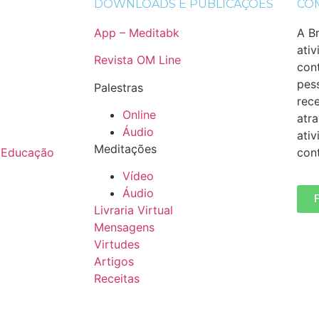
DOWNLOADS E PUBLICAÇÕES
CO
App – Meditabk
A B
ati
Revista OM Line
cont
pes
Palestras
rec
Online
atr
Áudio
ati
Meditações
 Educação
cont
Vídeo
Áudio
Livraria Virtual
Mensagens
Virtudes
Artigos
Receitas