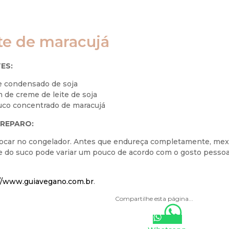
te de maracujá
ES:
ite condensado de soja
 de creme de leite de soja
suco concentrado de maracujá
REPARO:
olocar no congelador. Antes que endureça completamente, me
e do suco pode variar um pouco de acordo com o gosto pessoa
//www.guiavegano.com.br
.
Compartilhe esta página...