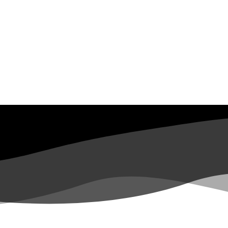
O que
Programação
Institucional
E
fazemos
e