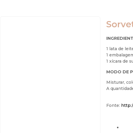
Sorve
INGREDIENT
1 lata de le
1 embalagem
1 xícara de 
MODO DE P
Misturar, c
A quantidad
Fonte:
http: