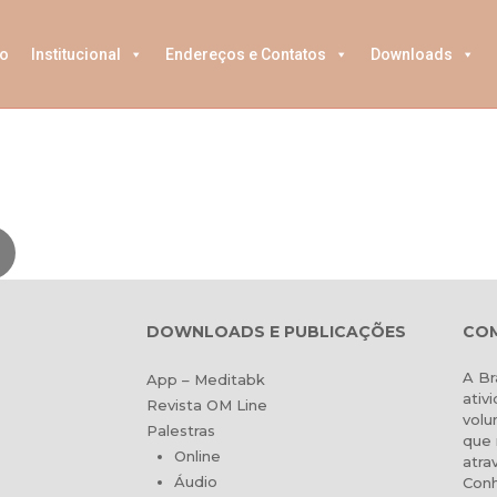
o
Institucional
Endereços e Contatos
Downloads
DOWNLOADS E PUBLICAÇÕES
COM
A Br
App – Meditabk
ativ
Revista OM Line
volu
Palestras
que 
Online
atra
Áudio
Conh