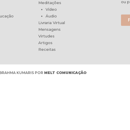
ou p
Meditações
Vídeo
ducação
Áudio
Livraria Virtual
Mensagens
Virtudes
Artigos
Receitas
 BRAHMA KUMARIS POR
MELT COMUNICAÇÃO