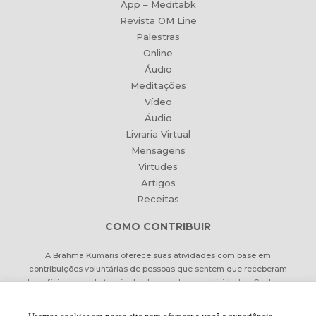
App – Meditabk
Revista OM Line
Palestras
Online
Áudio
Meditações
Vídeo
Áudio
Livraria Virtual
Mensagens
Virtudes
Artigos
Receitas
COMO CONTRIBUIR
A Brahma Kumaris oferece suas atividades com base em
contribuições voluntárias de pessoas que sentem que receberam
benefício pessoal através de alguma de suas atividades. Conheça
formas de contribuir Online ou pessoalmente.