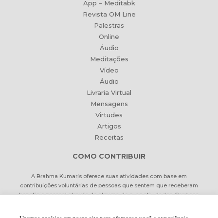
App – Meditabk
Revista OM Line
Palestras
Online
Áudio
Meditações
Vídeo
Áudio
Livraria Virtual
Mensagens
Virtudes
Artigos
Receitas
COMO CONTRIBUIR
A Brahma Kumaris oferece suas atividades com base em
contribuições voluntárias de pessoas que sentem que receberam
benefício pessoal através de alguma de suas atividades. Conheça
formas de contribuir Online ou pessoalmente.