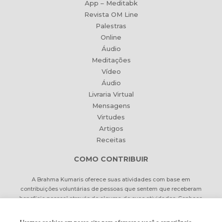
App – Meditabk
Revista OM Line
Palestras
Online
Áudio
Meditações
Vídeo
Áudio
Livraria Virtual
Mensagens
Virtudes
Artigos
Receitas
COMO CONTRIBUIR
A Brahma Kumaris oferece suas atividades com base em
contribuições voluntárias de pessoas que sentem que receberam
benefício pessoal através de alguma de suas atividades. Conheça
formas de contribuir Online ou pessoalmente.