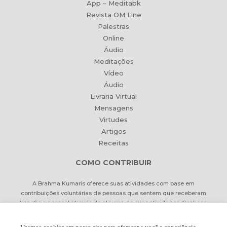
App – Meditabk
Revista OM Line
Palestras
Online
Áudio
Meditações
Vídeo
Áudio
Livraria Virtual
Mensagens
Virtudes
Artigos
Receitas
COMO CONTRIBUIR
A Brahma Kumaris oferece suas atividades com base em
contribuições voluntárias de pessoas que sentem que receberam
benefício pessoal através de alguma de suas atividades. Conheça
formas de contribuir Online ou pessoalmente.