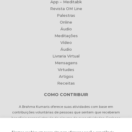
App – Meditabk
Revista OM Line
Palestras
Online
Áudio
Meditações
Vídeo
Áudio
Livraria Virtual
Mensagens
Virtudes
Artigos
Receitas
COMO CONTRIBUIR
A Brahma Kumaris oferece suas atividades com base em
contribuições voluntárias de pessoas que sentem que receberam
benefício pessoal através de alguma de suas atividades. Conheça
formas de contribuir Online ou pessoalmente.