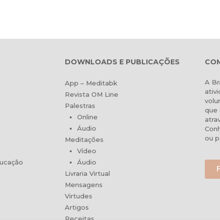
DOWNLOADS E PUBLICAÇÕES
COM
A Br
App – Meditabk
ativ
Revista OM Line
volu
Palestras
que 
Online
atra
Áudio
Conh
ou p
Meditações
Vídeo
ducação
Áudio
Livraria Virtual
Mensagens
Virtudes
Artigos
Receitas