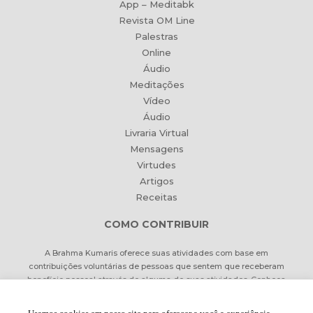
App – Meditabk
Revista OM Line
Palestras
Online
Áudio
Meditações
Vídeo
Áudio
Livraria Virtual
Mensagens
Virtudes
Artigos
Receitas
COMO CONTRIBUIR
A Brahma Kumaris oferece suas atividades com base em
contribuições voluntárias de pessoas que sentem que receberam
benefício pessoal através de alguma de suas atividades. Conheça
formas de contribuir Online ou pessoalmente.