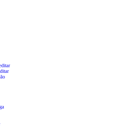
ditar
ditar
ção
ga
e