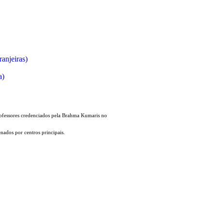
ranjeiras)
a)
fessores credenciados pela Brahma Kumaris no
ados por centros principais.