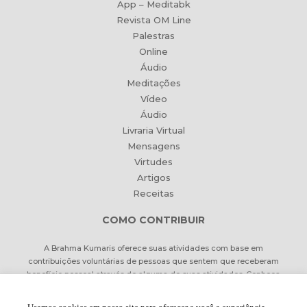
App – Meditabk
Revista OM Line
Palestras
Online
Áudio
Meditações
Vídeo
Áudio
Livraria Virtual
Mensagens
Virtudes
Artigos
Receitas
COMO CONTRIBUIR
A Brahma Kumaris oferece suas atividades com base em
contribuições voluntárias de pessoas que sentem que receberam
benefício pessoal através de alguma de suas atividades. Conheça
formas de contribuir Online ou pessoalmente.