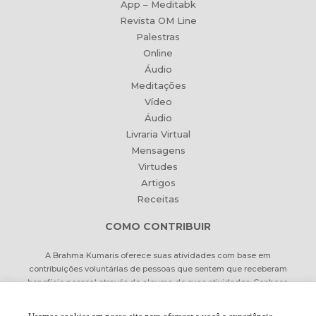
App – Meditabk
Revista OM Line
Palestras
Online
Áudio
Meditações
Vídeo
Áudio
Livraria Virtual
Mensagens
Virtudes
Artigos
Receitas
COMO CONTRIBUIR
A Brahma Kumaris oferece suas atividades com base em
contribuições voluntárias de pessoas que sentem que receberam
benefício pessoal através de alguma de suas atividades. Conheça
formas de contribuir Online ou pessoalmente.