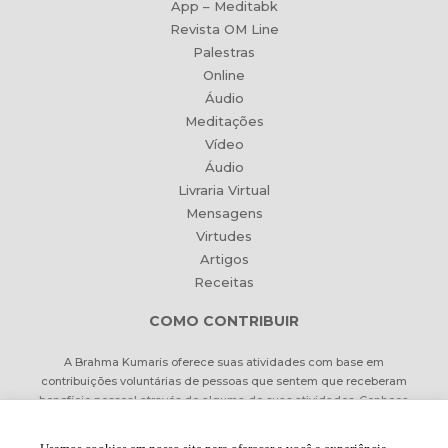
App – Meditabk
Revista OM Line
Palestras
Online
Áudio
Meditações
Vídeo
Áudio
Livraria Virtual
Mensagens
Virtudes
Artigos
Receitas
COMO CONTRIBUIR
A Brahma Kumaris oferece suas atividades com base em
contribuições voluntárias de pessoas que sentem que receberam
benefício pessoal através de alguma de suas atividades. Conheça
formas de contribuir Online ou pessoalmente.