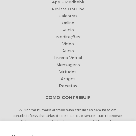
App – Meditabk
Revista OM Line
Palestras
Online
Áudio
Meditações
Vídeo
Áudio
Livraria Virtual
Mensagens
Virtudes
Artigos
Receitas
COMO CONTRIBUIR
A Brahma Kumaris oferece suas atividades com base em
contribuições voluntárias de pessoas que sentem que receberam
benefício pessoal através de alguma de suas atividades. Conheça
formas de contribuir Online ou pessoalmente.