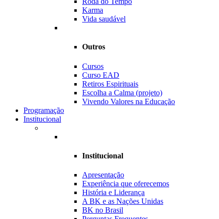
Roda do Tempo
Karma
Vida saudável
Outros
Cursos
Curso EAD
Retiros Espirituais
Escolha a Calma (projeto)
Vivendo Valores na Educação
Programação
Institucional
Institucional
Apresentação
Experiência que oferecemos
História e Liderança
A BK e as Nações Unidas
BK no Brasil
Perguntas Frequentes