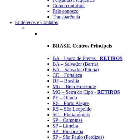
Como contribuir
Fale conosco
Transparência
Endereços e Contatos
BRASIL Centros Principais
BA - Lauro de Freitas -
RETIROS
BA – Salvador (Barris)
BA – Salvador (Pituba)
CE – Fortaleza
DF – Brasília
MG – Belo Horizonte
MG – Serra do Cipó -
RETIROS
PE – Olinda
RS – Porto Alegre
RS – São Leopoldo
SC – Florianópolis
SP – Campinas
SP – Limeira
SP – Piracicaba
SP – São Paulo (Perdizes)