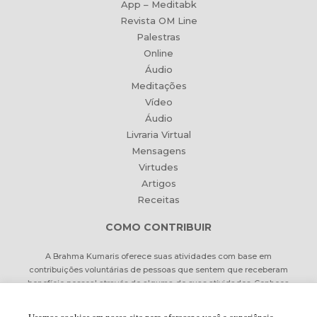
App – Meditabk
Revista OM Line
Palestras
Online
Áudio
Meditações
Vídeo
Áudio
Livraria Virtual
Mensagens
Virtudes
Artigos
Receitas
COMO CONTRIBUIR
A Brahma Kumaris oferece suas atividades com base em
contribuições voluntárias de pessoas que sentem que receberam
benefício pessoal através de alguma de suas atividades. Conheça
formas de contribuir Online ou pessoalmente.