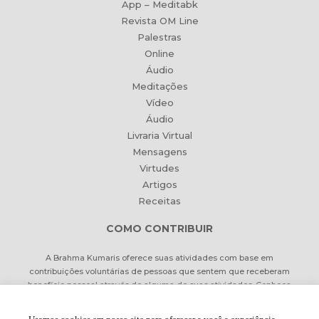
App – Meditabk
Revista OM Line
Palestras
Online
Áudio
Meditações
Vídeo
Áudio
Livraria Virtual
Mensagens
Virtudes
Artigos
Receitas
COMO CONTRIBUIR
A Brahma Kumaris oferece suas atividades com base em
contribuições voluntárias de pessoas que sentem que receberam
benefício pessoal através de alguma de suas atividades. Conheça
formas de contribuir Online ou pessoalmente.