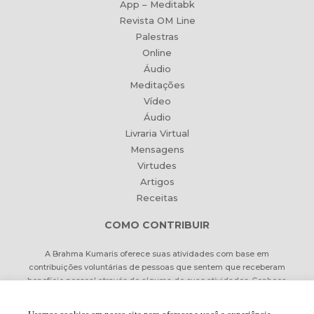
App – Meditabk
Revista OM Line
Palestras
Online
Áudio
Meditações
Vídeo
Áudio
Livraria Virtual
Mensagens
Virtudes
Artigos
Receitas
COMO CONTRIBUIR
A Brahma Kumaris oferece suas atividades com base em
contribuições voluntárias de pessoas que sentem que receberam
benefício pessoal através de alguma de suas atividades. Conheça
formas de contribuir Online ou pessoalmente.