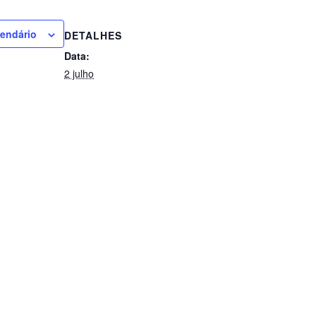
lendário
DETALHES
Data:
2 julho