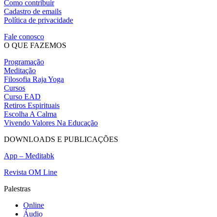
Como contribuir
Cadastro de emails
Política de privacidade
Fale conosco
O QUE FAZEMOS
Programação
Meditação
Filosofia Raja Yoga
Cursos
Curso EAD
Retiros Espirituais
Escolha A Calma
Vivendo Valores Na Educação
DOWNLOADS E PUBLICAÇÕES
App – Meditabk
Revista OM Line
Palestras
Online
Áudio