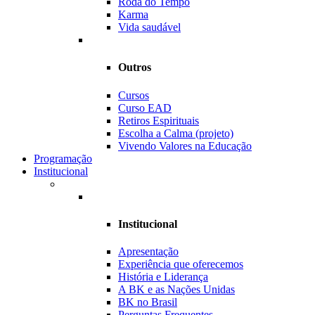
Roda do Tempo
Karma
Vida saudável
Outros
Cursos
Curso EAD
Retiros Espirituais
Escolha a Calma (projeto)
Vivendo Valores na Educação
Programação
Institucional
Institucional
Apresentação
Experiência que oferecemos
História e Liderança
A BK e as Nações Unidas
BK no Brasil
Perguntas Frequentes