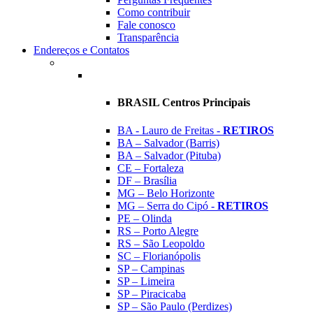
Como contribuir
Fale conosco
Transparência
Endereços e Contatos
BRASIL Centros Principais
BA - Lauro de Freitas -
RETIROS
BA – Salvador (Barris)
BA – Salvador (Pituba)
CE – Fortaleza
DF – Brasília
MG – Belo Horizonte
MG – Serra do Cipó -
RETIROS
PE – Olinda
RS – Porto Alegre
RS – São Leopoldo
SC – Florianópolis
SP – Campinas
SP – Limeira
SP – Piracicaba
SP – São Paulo (Perdizes)