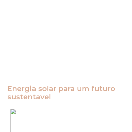
Iniciativa Ambiental – Usina
de energia solar INDIA ONE
Energia solar para um futuro
sustentavel