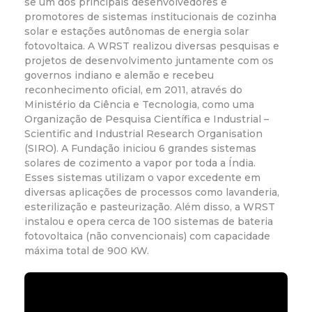
se um dos principais desenvolvedores e
promotores de sistemas institucionais de cozinha
solar e estações autônomas de energia solar
fotovoltaica. A WRST realizou diversas pesquisas e
projetos de desenvolvimento juntamente com os
governos indiano e alemão e recebeu
reconhecimento oficial, em 2011, através do
Ministério da Ciência e Tecnologia, como uma
Organização de Pesquisa Científica e Industrial –
Scientific and Industrial Research Organisation
(SIRO). A Fundação iniciou 6 grandes sistemas
solares de cozimento a vapor por toda a Índia.
Esses sistemas utilizam o vapor excedente em
diversas aplicações de processos como lavanderia,
esterilização e pasteurização. Além disso, a WRST
instalou e opera cerca de 100 sistemas de bateria
fotovoltaica (não convencionais) com capacidade
máxima total de 900 KW.