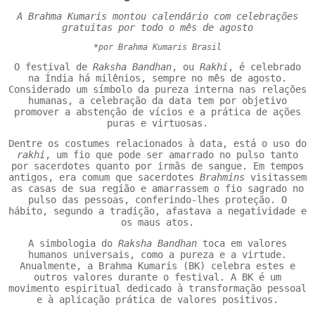
A Brahma Kumaris montou calendário com celebrações
gratuitas por todo o mês de agosto
*por Brahma Kumaris Brasil
O festival de
Raksha Bandhan
, ou
Rakhi
, é celebrado
na Índia há milênios, sempre no mês de agosto.
Considerado um símbolo da pureza interna nas relações
humanas, a celebração da data tem por objetivo
promover a abstenção de vícios e a prática de ações
puras e virtuosas.
Dentre os costumes relacionados à data, está o uso do
rakhi
, um fio que pode ser amarrado no pulso tanto
por sacerdotes quanto por irmãs de sangue. Em tempos
antigos, era comum que sacerdotes
Brahmins
visitassem
as casas de sua região e amarrassem o fio sagrado no
pulso das pessoas, conferindo-lhes proteção. O
hábito, segundo a tradição, afastava a negatividade e
os maus atos.
A simbologia do
Raksha Bandhan
toca em valores
humanos universais, como a pureza e a virtude.
Anualmente, a Brahma Kumaris (BK) celebra estes e
outros valores durante o festival. A BK é um
movimento espiritual dedicado à transformação pessoal
e à aplicação prática de valores positivos.