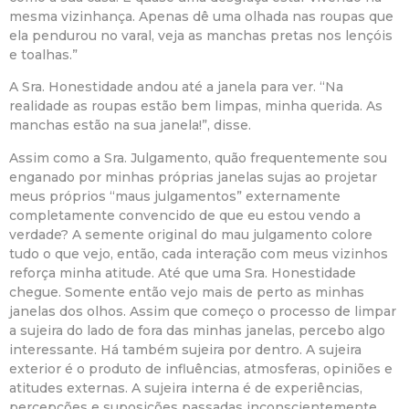
mesma vizinhança. Apenas dê uma olhada nas roupas que
ela pendurou no varal, veja as manchas pretas nos lençóis
e toalhas.”
A Sra. Honestidade andou até a janela para ver. “Na
realidade as roupas estão bem limpas, minha querida. As
manchas estão na sua janela!”, disse.
Assim como a Sra. Julgamento, quão frequentemente sou
enganado por minhas próprias janelas sujas ao projetar
meus próprios “maus julgamentos” externamente
completamente convencido de que eu estou vendo a
verdade? A semente original do mau julgamento colore
tudo o que vejo, então, cada interação com meus vizinhos
reforça minha atitude. Até que uma Sra. Honestidade
chegue. Somente então vejo mais de perto as minhas
janelas dos olhos. Assim que começo o processo de limpar
a sujeira do lado de fora das minhas janelas, percebo algo
interessante. Há também sujeira por dentro. A sujeira
exterior é o produto de influências, atmosferas, opiniões e
atitudes externas. A sujeira interna é de experiências,
percepções e suposições passadas inconscientemente