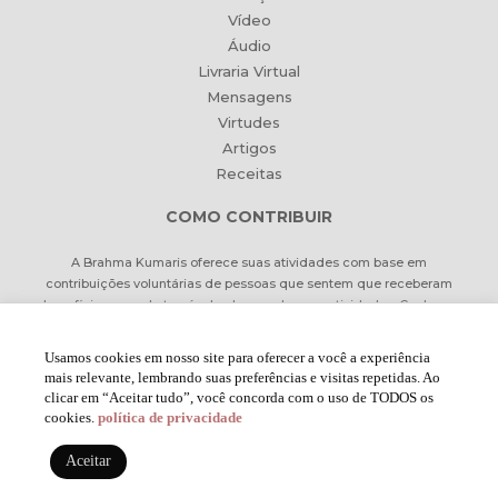
Vídeo
Áudio
Livraria Virtual
Mensagens
Virtudes
Artigos
Receitas
COMO CONTRIBUIR
A Brahma Kumaris oferece suas atividades com base em
contribuições voluntárias de pessoas que sentem que receberam
benefício pessoal através de alguma de suas atividades. Conheça
formas de contribuir Online ou pessoalmente.
Usamos cookies em nosso site para oferecer a você a experiência
mais relevante, lembrando suas preferências e visitas repetidas. Ao
Formas de Contribuir
clicar em “Aceitar tudo”, você concorda com o uso de TODOS os
cookies.
política de privacidade
Aceitar
2022 © BRAHMA KUMARIS POR
MELT
COMUNICAÇÃO