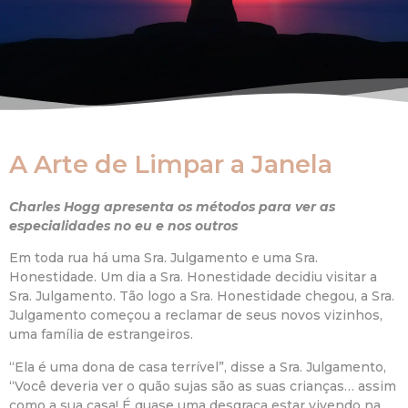
A Arte de Limpar a Janela
Charles Hogg apresenta os métodos para ver as
especialidades no eu e nos outros
Em toda rua há uma Sra. Julgamento e uma Sra.
Honestidade. Um dia a Sra. Honestidade decidiu visitar a
Sra. Julgamento. Tão logo a Sra. Honestidade chegou, a Sra.
Julgamento começou a reclamar de seus novos vizinhos,
uma família de estrangeiros.
“Ela é uma dona de casa terrível”, disse a Sra. Julgamento,
“Você deveria ver o quão sujas são as suas crianças… assim
como a sua casa! É quase uma desgraça estar vivendo na