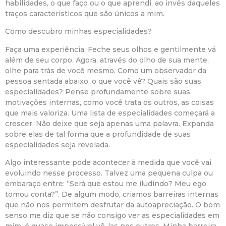
habilidades, o que faço ou o que aprendi, ao invés daqueles
traços característicos que são únicos a mim.
Como descubro minhas especialidades?
Faça uma experiência. Feche seus olhos e gentilmente vá
além de seu corpo. Agora, através do olho de sua mente,
olhe para trás de você mesmo. Como um observador da
pessoa sentada abaixo, o que você vê? Quais são suas
especialidades? Pense profundamente sobre suas
motivações internas, como você trata os outros, as coisas
que mais valoriza. Uma lista de especialidades começará a
crescer. Não deixe que seja apenas uma palavra. Expanda
sobre elas de tal forma que a profundidade de suas
especialidades seja revelada.
Algo interessante pode acontecer à medida que você vai
evoluindo nesse processo. Talvez uma pequena culpa ou
embaraço entre: “Será que estou me iludindo? Meu ego
tomou conta?”. De algum modo, criamos barreiras internas
que não nos permitem desfrutar da autoapreciação. O bom
senso me diz que se não consigo ver as especialidades em
mim, é quase impossível vê-las nos outros. Minha barreira